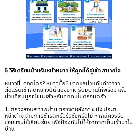
5 วิธีเตรียมบ้านรับหน้าหนาว ให้คุณได้อุ่นใจ สบายใจ
‍️หนาวนี้! กอดใคร? หนาวมั้ย? มาดูแลบ้านกันค่าาาาา
ต้อนรับเข้าฤดูหนาวปีนี้ ลองมาเตรียมบ้านให้พร้อม เพื่อ
บ้านที่สมบูรณ์แบบสำหรับทุกคนในครอบครัว ️
1. ตรวจสอบสภาพบ้าน ตรวจดูหลังคา ผนัง ประตู
หน้าต่าง ว่ามีการชำรุดหรือรั่วซึมหรือไม่ หากมีควรรีบ
ซ่อมแซมให้เรียบร้อย เพื่อป้องกันไม่ให้อากาศเย็นเข้ามาใน
บ้าน