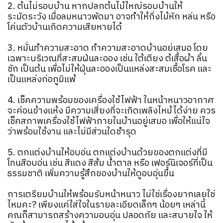
2. ต้นไม่รอบบ้าน หากปลูกต้นไม้ใหญ่รอบบ้านให้
ระมัดระวัง เมื่อลมหนาวพัดมา อาจทำให้กิ่งไม้หัก หล่น หรือ
โค่นตัวบ้านเกิดความเสียหายได้
3. หมั่นทำความสะอาด ทำความสะอาดบ้านอยู่เสมอ โดย
เฉพาะบริเวณที่สะสมฝุ่นละออง เช่น ใต้เตียง ตู้เสื้อผ้า ลิ้น
ชัก เป็นต้น เพื่อไม่ให้ฝุ่นละอองเป็นแหล่งสะสมเชื้อโรค และ
เป็นแหล่งก่อภูมิแพ้
4. เช็คความพร้อมของเครื่องใช้ไฟฟ้า ในหน้าหนาวอากาศ
จะค่อนข้างแห้ง มีความเสี่ยงที่จะเกิดเพลิงไหม้ได้ง่าย ควร
เช็คสภาพเครื่องใช้ไฟฟ้าภายในบ้านอยู่เสมอ เพื่อให้แน่ใจ
ว่าพร้อมใช้งาน และไม่มีส่วนใดชำรุด
5. ตกแต่งบ้านให้อบอุ่น ตกแต่งบ้านด้วยของตกแต่งที่มี
โทนสีอบอุ่น เช่น สีแดง สีส้ม น้ำตาล หรือ เฟอร์นิเจอร์ที่เป็น
ธรรมชาติ เพิ่มความรู้สึกของบ้านให้ดูอบอุ่นขึ้น
การเตรียมบ้านให้พร้อมรับหน้าหนาว ไม่ใช่เรื่องยากเลยใช่
ไหมคะ?
เพียงแค่ใส่ใจในรายละเอียดเล็กๆ น้อยๆ เหล่านี้
คุณก็สามารถสร้างความอบอุ่น ปลอดภัย และสบายใจ ให้