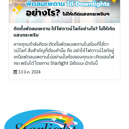
ติดตั้งพัดลมเพดาน ใต้ไฟดาวน์ไลท์อย่างไร? ไม่ให้เกิด
แสงกระพริบ
หากคุณกําลังคิดจะติดตั้งพัดลมเพดานในห้องที่ใช้ดา
วน์ไลท์ สิ่งสําคัญที่ต้องคำนึง คือ อย่าให้ไฟดาวน์ไลท์อยู่
เหนือพัดลมเพดานไม่อย่างงั้นห้องของคุณจะเกิดแสงไฟ
กระพริบได้ โดยทาง Starlight มีข้อแนะนำดังนี้
13 มี.ค. 2024