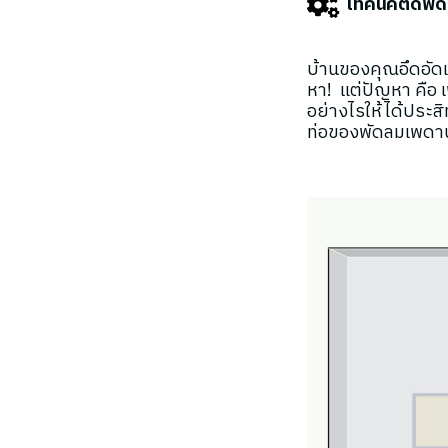
เทคนิคติดพัด
บ้านของคุณอึดอัด
หา! แต่ปัญหา คือ 
อย่างไรให้ได้ประส
ท่อของพัดลมเพดาน