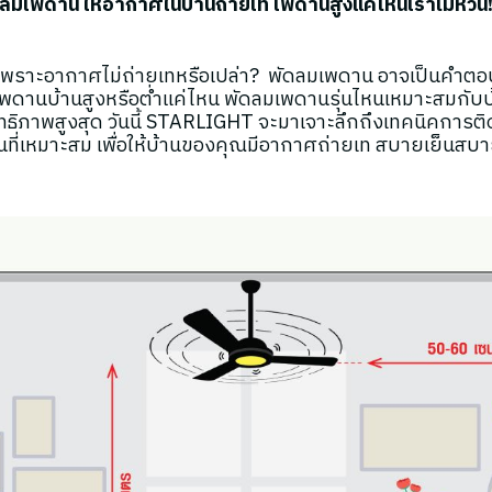
ลมเพดาน ให้อากาศในบ้านถ่ายเท เพดานสูงแค่ไหนเราไม่หวั่น
เพราะอากาศไม่ถ่ายเทหรือเปล่า? พัดลมเพดาน อาจเป็นคำตอ
เพดานบ้านสูงหรือต่ำแค่ไหน พัดลมเพดานรุ่นไหนเหมาะสมกับบ้
ิทธิภาพสูงสุด วันนี้ STARLIGHT จะมาเจาะลึกถึงเทคนิคการต
ที่เหมาะสม เพื่อให้บ้านของคุณมีอากาศถ่ายเท สบายเย็นสบา