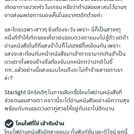
เกิดอาการปวดหัว ไมเกรน หรือว่าถ้าปล่อยสะสมไว้นานๆ
อาจส่งผลต่อการมองเห็นในอนาคตอีกด้วยค่ะ
และโดยเฉพาะสาวๆ ยิ่งต้องระวัง เพราะ นี่ก็เป็นสาเหตุ
หนึ่งที่ทำให้เกิดรอยเหี่ยวย่นรอบดวงตาแบบไม่รู้ตัว แต่ถ้า
อ่านหนังสือในที่ที่แสงจ้าไปก็ไม่เฮลธ์ตี้เหมือนกัน เพราะ
แสงจะสะท้อนกับหน้าหนังสือมาเข้าตาเรามากเกินจำเป็น
ดวงตาทั้งสองข้างจึงต้องรับบทหนักกว่าปกติไปอี้
กก..แล้วอย่างนี้แสงแบบไหนถึงจะไม่ทำร้ายสายตาเรา
ล่ะ?
Starlight มีทริคดีๆ ในการเลือกซื้อโคมไฟอ่านหนังสือที่
ช่วยถนอมสายตา คราวนี้จะได้อ่านหนังสืออย่างมีความสุข
พร้อมกับถนอมดวงตาคู่สวยให้อยู่กับเราไปอีกนาน
โคมไฟที่ใช่ เข้ากับบ้าน
โคมไฟอ่านหนังสือมีหลายแบบ ทั้งฟังก์ชั่น และดีไซน์ ยุคนี้